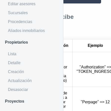
Editar asesores
Sucursales
Parámetros que recibe
Procedencias
Aliados inmobiliarios
Por Header
Propietarios
Parámetro
Descripción
Ejemplo
Lista
Token de
ingreso e
Detalle
identificador
"Authorization" =
Authorization
de la
"TOKEN_INGRES
Creación
inmobiliaria
(obligatorio)
Actualización
Desasociar
Cantidad de
inmuebles a
Proyectos
Perpage
mostrar por
"Perpage" => 12
página (por
defecto 1)