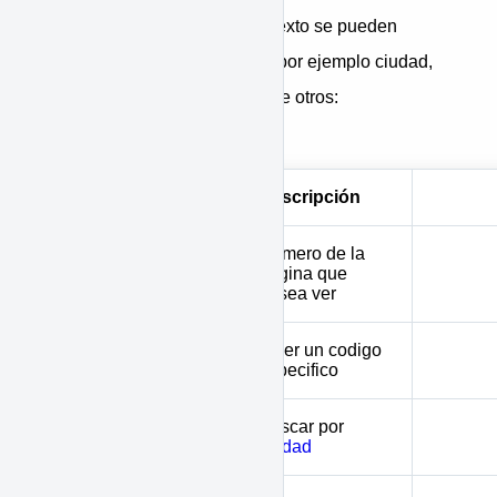
trate de rangos o campos de texto se pueden
buscar con valores múltiples, por ejemplo ciudad,
tipo de inmueble, gestión, entre otros:
"&city=11001,5001"
Parámetro
Descripción
Numero de la
page
pagina que
desea ver
Traer un codigo
codpro
especifico
Buscar por
city
ciudad