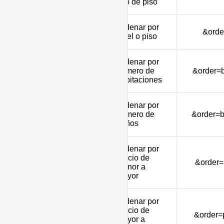
tipo de piso
Ordenar por
floor
&orde
nivel o piso
Ordenar por
bedrooms
número de
&order=
habitaciones
Ordenar por
bathrooms
número de
&order=
baños
Ordenar por
precio de
pricemin
&order=
menor a
mayor
Ordenar por
precio de
pricemax
&order=
mayor a