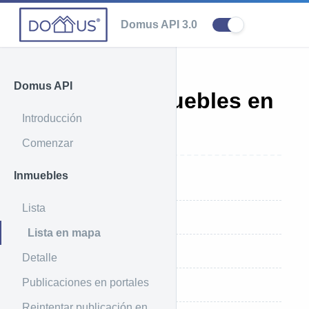
Domus API 3.0
Domus API
Lista de Inmuebles en
Introducción
mapa
Comenzar
Inmuebles
Introducción
Lista
Ejemplo de uso
Lista en mapa
Ejemplo de respuesta
Detalle
Publicaciones en portales
Parámetros que recibe
Reintentar publicación en