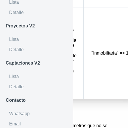
Lista
Detalle
Permite
mostrar
todos los
Proyectos V2
inmuebles
de la
Lista
inmobiliaria
si se envía
Detalle
el valor 1
Inmobiliaria
"Inmobiliaria" => 
(por defecto
0 y solo se
Captaciones V2
muestran
inmuebles
de la
Lista
sucursal
adscrita al
Detalle
token)
Contacto
Por URL
Whatsapp
Email
En general la mayoría de parámetros que no se