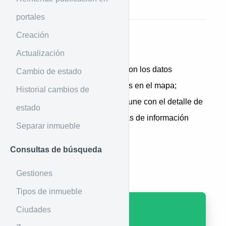
Índices de ordenamiento
portales
Creación
Introducción
Actualización
Esta es la lista de inmuebles con los datos
Cambio de estado
necesarios para mostrar puntos en el mapa;
Historial cambios de
generalmente este método se une con el detalle de
estado
inmueble para mostrar burbujas de información
Separar inmueble
detallada.
Consultas de búsqueda
Ejemplo de uso
Gestiones
Tipos de inmueble
Ciudades
GET
: /properties/map