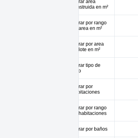
Filtrar area
area_cons
construida en m²
Filtrar por rango
minarea - maxarea
de area en m²
Filtrar por area
area_lot
de lote en m²
Filtrar tipo de
floor_type
piso
Filtrar por
bedrooms
habitaciones
Filtrar por rango
minbed - maxbed
de habitaciones
bathrooms
Filtrar por baños