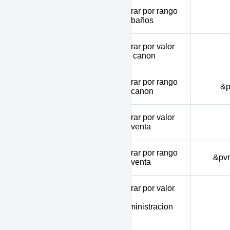
Filtrar por rango
minbath - maxbath
de baños
Filtrar por valor
rent
del canon
Filtrar por rango
pcmin - pcmax
&p
de canon
Filtrar por valor
saleprice
de venta
Filtrar por rango
pvmin - pvmax
&pv
de venta
Filtrar por valor
administration
de
administracion