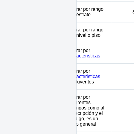
minstratum -
Filtrar por rango
maxstratum
de estrato
Filtrar por rango
minfloor - maxfloor
de nivel o piso
Filtrar por
amenities
caracteristicas
Filtrar por
amenitiesin
caracteristicas
incluyentes
Filtrar por
diferentes
campos como al
keyword
descripción y el
código, es un
filtro general