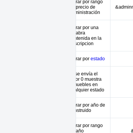
Filtrar por rango
adminmin -
de precio de
&admin
adminmax
administración
Filtrar por una
palabra
description
contenida en la
descripcion
status
Filtrar por
estado
Si se envía el
valor 0 muestra
nostatus
inmuebles en
cualquier estado
Filtrar por año de
built_year
construido
Filtrar por rango
minage - maxage
de año