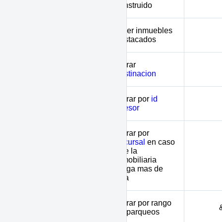
construido
Traer inmuebles
great
destacados
Filtrar
destination
destinacion
Filtrar por
id
broker
asesor
Filtrar por
sucursal
en caso
que la
branch
inmobiliaria
tenga mas de
una
minparking -
Filtrar por rango
maxparking
de parqueos