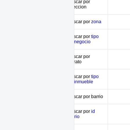
Buscar por
address
direccion
zone
Buscar por
zona
Buscar por
tipo
biz
de negocio
Buscar por
stratum
estrato
Buscar por
tipo
type
de inmueble
neighborhood
Buscar por barrio
Buscar por
id
neighborhood_code
barrio