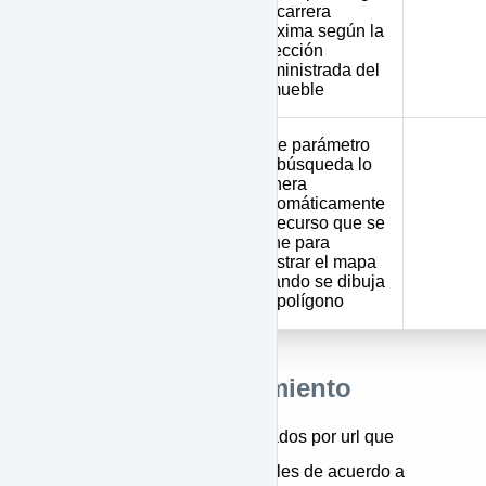
de carrera
máxima según la
max_avenue
dirección
suministrada del
inmueble
Este parámetro
de búsqueda lo
genera
automáticamente
polygon
el recurso que se
tiene para
mostrar el mapa
cuando se dibuja
un polígono
Índices de ordenamiento
Son parámetros también enviados por url que
permiten organizar los inmuebles de acuerdo a