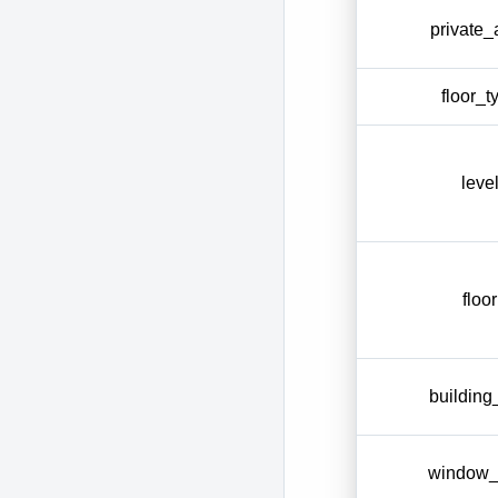
private_
floor_t
leve
floor
building
window_