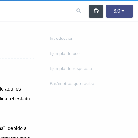
3.0
Introducción
Ejemplo de uso
Ejemplo de respuesta
Parámetros que recibe
de aquí es
icar el estado
s", debido a