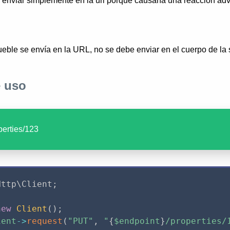
enviar simplemente en la url porque causaría una reacción adv
eble se envía en la URL, no se debe enviar en el cuerpo de la s
 uso
operties/123
Http
\
Client
;
new
Client
(
)
;
ient
-
>
request
(
"PUT"
,
"
{
$endpoint
}
/properties/