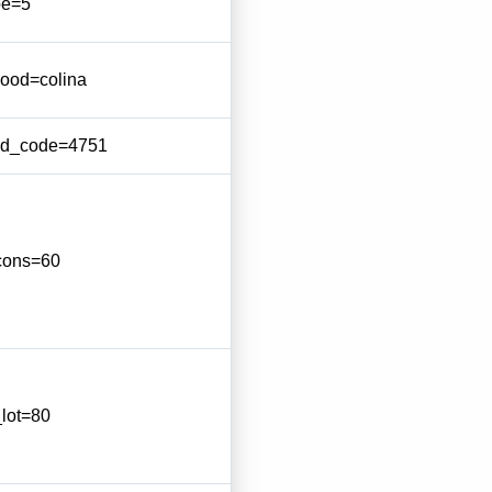
pe=5
ood=colina
od_code=4751
cons=60
lot=80