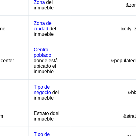
Zona
del
e
&zo
inmueble
Zona de
one
ciudad
del
&city_
inmueble
Centro
poblado
center
donde está
&populated
ubicado el
inmueble
Tipo de
negocio
del
&bi
inmueble
Estrato ddel
um
&stra
inmueble
Tipo de