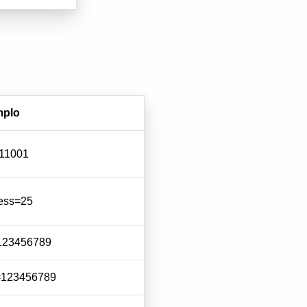
mplo
=11001
ess=25
=123456789
=123456789