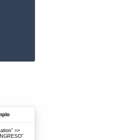
mplo
ation" =>
INGRESO"