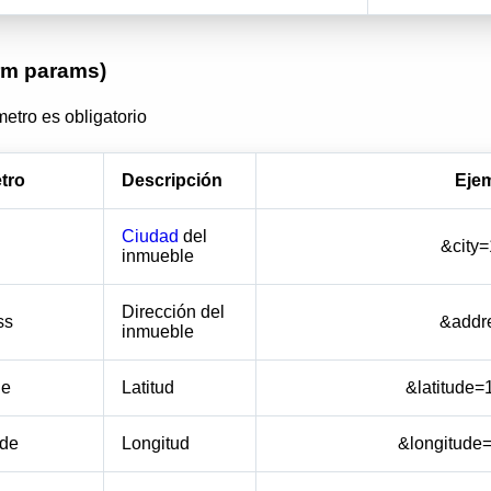
rm params)
etro es obligatorio
tro
Descripción
Eje
Ciudad
del
&city
inmueble
Dirección del
ss
&addr
inmueble
de
Latitud
&latitude
ude
Longitud
&longitude