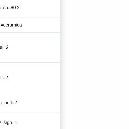
area=80.2
e=ceramica
el=2
or=2
g_unit=2
_sign=1