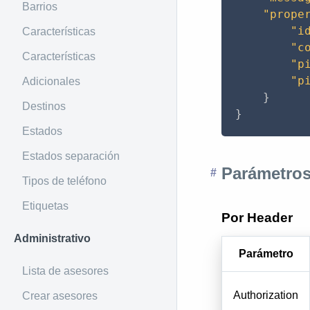
Barrios
"prope
"i
Características
"c
Características
"p
"p
Adicionales
}
Destinos
}
Estados
Estados separación
Parámetros
Tipos de teléfono
Etiquetas
Por Header
Administrativo
Parámetro
Lista de asesores
Authorization
Crear asesores