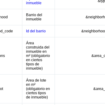
&ty
inmueble
Barrio del
hood
&neighborh
inmueble
od_code
Id del barrio
&neighborho
Área
construida del
inmueble en
ons
m² (obligatorio
&area_
en ciertos
tipos de
inmueble)
Área de lote
en m²
ot
(obligatorio en
&area_
ciertos tipos
de inmueble)