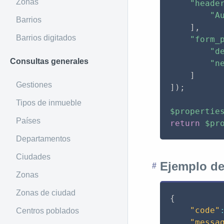
Zonas
"heade
"A
Barrios
]
,
Barrios digitados
"form_
"d
Consultas generales
"n
]
Gestiones
]
)
;
Tipos de inmueble
$propertie
Países
return
$pr
Departamentos
Ciudades
Ejemplo de
Zonas
Zonas de ciudad
{
"code"
Centros poblados
"messa