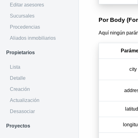
Editar asesores
Sucursales
Por Body (Fo
Procedencias
Aquí ningún parám
Aliados inmobiliarios
Paráme
Propietarios
Lista
city
Detalle
Creación
addre
Actualización
latitu
Desasociar
longit
Proyectos