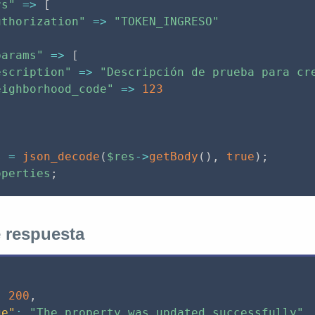
rs"
=
>
[
uthorization"
=
>
"TOKEN_INGRESO"
params"
=
>
[
escription"
=
>
"Descripción de prueba para cr
eighborhood_code"
=
>
123
s
=
json_decode
(
$res
-
>
getBody
(
)
,
true
)
;
operties
;
 respuesta
:
200
,
ge"
:
"The property was updated successfully"
,