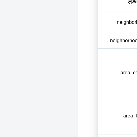
type
neighbor
neighborho
area_c
area_l