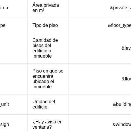
Área privada
area
&private_
en m²
ype
Tipo de piso
&floor_typ
Cantidad de
pisos del
l
&lev
edificio o
inmueble
Piso en que se
encuentra
&flo
ubicado el
inmueble
Unidad del
_unit
&buildin
edificio
¿Hay aviso en
sign
&window
ventana?