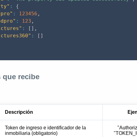
rty"
:
{
dpro"
:
123456
,
odpro"
:
123
,
ictures"
:
[
]
,
ictures360"
:
[
]
 que recibe
Descripción
Eje
Token de ingreso e identificador de la
"Authoriz
inmobiliaria (obligatorio)
"TOKEN_