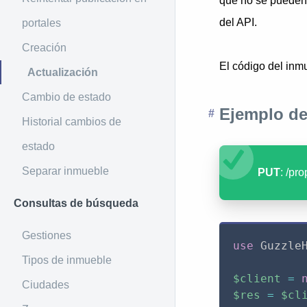
que no se pueden 
del API.
portales
Creación
El código del inmu
Actualización
Cambio de estado
Ejemplo de
Historial cambios de
estado
Separar inmueble
PUT
: /pr
Consultas de búsqueda
Gestiones
use
Guzzle
Tipos de inmueble
$client
=
Ciudades
$res
=
$cl