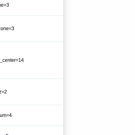
ne=3
zone=3
_center=14
z=2
tum=4