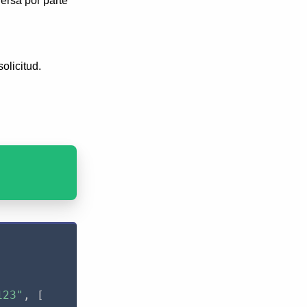
ersa por parte
olicitud.
123"
,
[