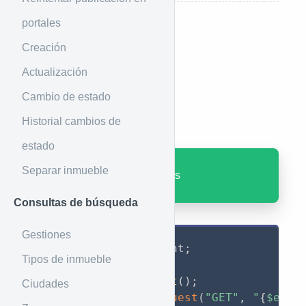
portales
Introducción
Creación
Lista de países
Actualización
Cambio de estado
Ejemplo de uso
Historial cambios de
estado
Separar inmueble
GET
: /general/countries
Consultas de búsqueda
Gestiones
use
GuzzleHttp
\
Client
;
Tipos de inmueble
$client
=
new
Client
(
)
;
Ciudades
$res
=
$client
-
>
request
(
"GET"
,
"
{
$endp