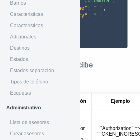
"name"
:
"Colombia"
,
Barrios
"timezone"
:
" "
,
Características
"currency"
:
" "
}
,
Características
]
Adicionales
}
Destinos
Estados
Parámetros que recibe
Estados separación
Tipos de teléfono
Por Header
Etiquetas
Parámetro
Descripción
Ejemplo
Administrativo
Token de
Lista de asesores
ingreso e
identificador
"Authorization" =
Authorization
Crear asesores
de la
"TOKEN_INGRES
inmobiliaria