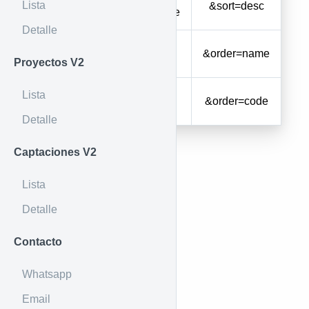
Lista
DESC
&sort=desc
descendente
Detalle
Ordenar por
name
&order=name
nombre
Proyectos V2
Lista
Ordenar por
code
&order=code
código
Detalle
Captaciones V2
Lista
Detalle
Contacto
Whatsapp
Email