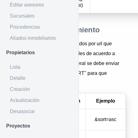
Editar asesores
(obligatorio)
Sucursales
Procedencias
Índices de ordenamiento
Aliados inmobiliarios
Son parámetros también enviados por url que
Propietarios
permiten organizar los inmuebles de acuerdo a
diferentes parámetros, en general se debe enviar
Lista
como "&order=order&sort=SORT" para que
Detalle
funcione en coherencia
Creación
Actualización
Parámetro
Descripción
Ejemplo
Desasociar
Orden
ASC
&sort=asc
ascendente
Proyectos
Orden