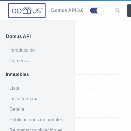
Domus API 3.0
Domus API
País
Introducción
Comenzar
Introducción
Inmuebles
Ejemplo de uso
Lista
Ejemplo de respuesta
Lista en mapa
Detalle
Parámetros que recibe
Publicaciones en portales
Índices de ordenamiento
Reintentar publicación en