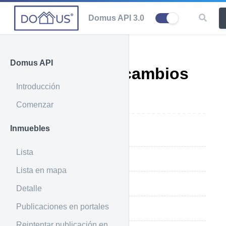
Domus API 3.0
Domus API
Historial de cambios
Introducción
de estado
Comenzar
Inmuebles
Introducción
Lista
Ejemplo de uso
Lista en mapa
Ejemplo de respuesta
Detalle
Publicaciones en portales
Parámetros que recibe
Reintentar publicación en