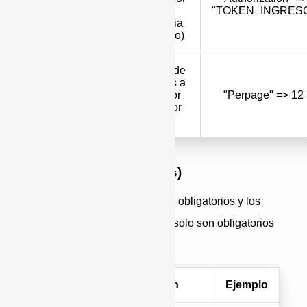
Authorization
de la
"TOKEN_INGRES
inmobiliaria
(obligatorio)
Cantidad de
resultados a
Perpage
mostrar por
"Perpage" => 12
página (por
defecto 1)
Por Body (Form params)
Los caracteres en
negrilla
son obligatorios y los
que se encuentran en
cursiva
solo son obligatorios
en algunos casos
Parámetro
Descripción
Ejemplo