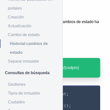
portales
Introducción
Creación
Éste método permite ver qué cambios de estado ha
Actualización
tenido un inmueble
Cambio de estado
Historial cambios de
Ejemplo de uso
estado
Separar inmueble
GET
: /properties/status/{codpro}
Consultas de búsqueda
Gestiones
Tipos de inmueble
use
GuzzleHttp
\
Client
;
Ciudades
$client
=
new
Client
(
)
;