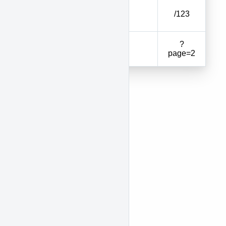
Código del
codpro
/123
inmueble
Número de
?
page
página
page=2