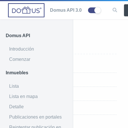
Domus API 3.0
Domus API
Zonas
Introducción
Comenzar
Introducción
Inmuebles
Ejemplo de uso
Lista
Ejemplo de respuesta
Lista en mapa
Detalle
Parámetros que recibe
Publicaciones en portales
Índices de ordenamiento
Reintentar publicación en