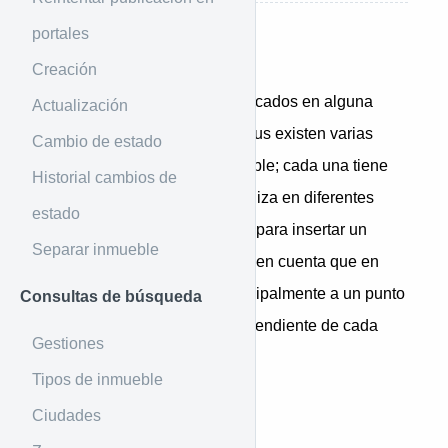
portales
Introducción
Creación
Todos los inmuebles están ubicados en alguna
Actualización
zona (punto cardinal); en Domus existen varias
Cambio de estado
zonas posibles para un inmueble; cada una tiene
Historial cambios de
un código asignado que se utiliza en diferentes
estado
circunstancias y en este caso, para insertar un
Separar inmueble
inmueble. Es importante tener en cuenta que en
este caso zona se refiere principalmente a un punto
Consultas de búsqueda
cardinal que a una zona independiente de cada
Gestiones
ciudad o municipio.
Tipos de inmueble
Ciudades
Ejemplo de uso