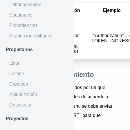
Editar asesores
Parámetro
Descripción
Ejemplo
Sucursales
Token de
Procedencias
ingreso e
identificador
"Authorization" =
Aliados inmobiliarios
Authorization
de la
"TOKEN_INGRES
inmobiliaria
Propietarios
(obligatorio)
Lista
Índices de ordenamiento
Detalle
Creación
Son parámetros también enviados por url que
Actualización
permiten organizar los inmuebles de acuerdo a
Desasociar
diferentes parámetros, en general se debe enviar
como "&order=order&sort=SORT" para que
Proyectos
funcione en coherencia