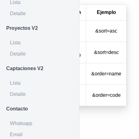
Lista
Parámetro
Descripción
Ejemplo
Detalle
Proyectos V2
Orden
ASC
&sort=asc
ascendente
Lista
Orden
DESC
&sort=desc
Detalle
descendente
Captaciones V2
Ordenar por
name
&order=name
nombre
Lista
Ordenar por
Detalle
code
&order=code
código
Contacto
Whatsapp
Email