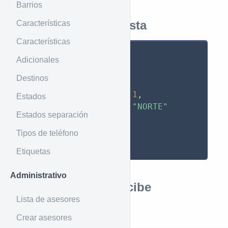
Barrios
Ejemplo de respuesta
Características
Características
{
Adicionales
"data"
:
[
Destinos
{
"code"
:
1
,
Estados
"name"
:
"NORTE"
Estados separación
}
]
Tipos de teléfono
}
Etiquetas
Administrativo
Parámetros que recibe
Lista de asesores
Crear asesores
Por Header