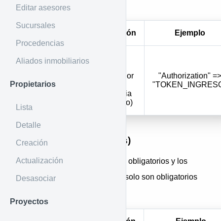
Por Header
Editar asesores
Sucursales
Parámetro
Descripción
Ejemplo
Procedencias
Token de
Aliados inmobiliarios
ingreso e
identificador
"Authorization" =
Authorization
Propietarios
de la
"TOKEN_INGRES
inmobiliaria
(obligatorio)
Lista
Detalle
Por Body (Form params)
Creación
Actualización
Los caracteres en
negrilla
son obligatorios y los
que se encuentran en
cursiva
solo son obligatorios
Desasociar
en algunos casos
Proyectos