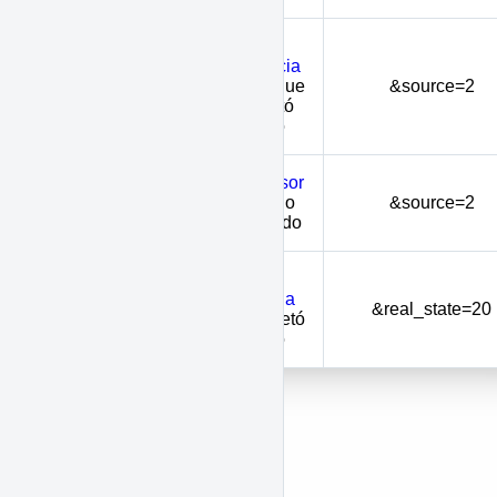
Id de la
procedencia
source
desde la que
&source=2
se concretó
el negocio
Id del asesor
broker
beneficiado
&source=2
o encargado
Id de la
inmobiliaria
real_state
&real_state=20
que concretó
el negocio