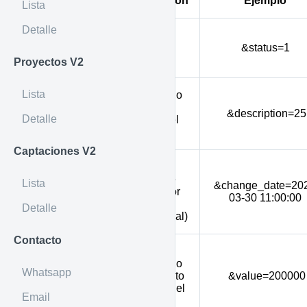
Parámetro
Descripción
Ejemplo
Lista
Detalle
Nuevo
status
estado
del
&status=1
inmueble
Proyectos V2
Lista
Comentario
sobre el
description
&description=25
Detalle
cambio del
estado
Captaciones V2
Fecha del
cambio de
Lista
&change_date=20
change_date
estado (por
03-30 11:00:00
defecto la
Detalle
fecha actual)
Contacto
Valor final
del negocio
Whatsapp
value
(Por defecto
&value=200000
el precio del
Email
inmueble)