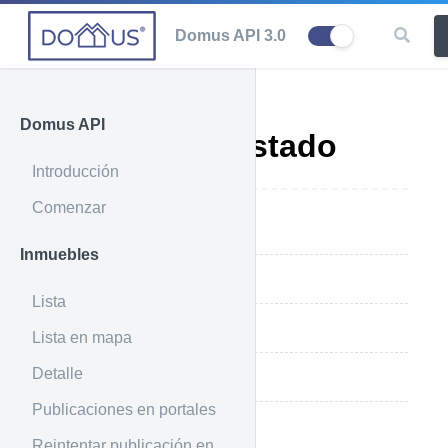
Domus API 3.0
Domus API
Cambio de estado
Introducción
Comenzar
Introducción
Inmuebles
Ejemplo de uso
Lista
Ejemplo de respuesta
Lista en mapa
Detalle
Parámetros que recibe
Publicaciones en portales
Reintentar publicación en