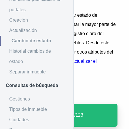
Introducción
portales
Este es el método para cambiar estado de
Creación
inmuebles, es necesario ingresar la mayor parte de
Actualización
la información para tener un registro claro del
Cambio de estado
cambio de estado de los inmuebles. Desde este
Historial cambios de
método no se pueden modificar otros atributos del
inmueble, para ello se puede
actualizar el
estado
inmueble
.
Separar inmueble
Consultas de búsqueda
Ejemplo de uso
Gestiones
Tipos de inmueble
PUT
: /properties/status/123
Ciudades