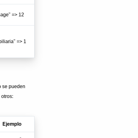
age" => 12
iliaria" => 1
to se pueden
 otros:
Ejemplo