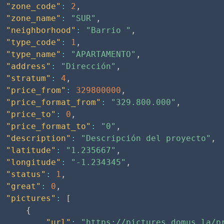
"zone_code"
:
2
,
"zone_name"
:
"SUR"
,
"neighborhood"
:
"Barrio "
,
"type_code"
:
1
,
"type_name"
:
"APARTAMENTO"
,
"address"
:
"Dirección"
,
"stratum"
:
4
,
"price_from"
:
329800000
,
"price_format_from"
:
"329.800.000"
,
"price_to"
:
0
,
"price_format_to"
:
"0"
,
"description"
:
"Descripción del proyecto"
,
"latitude"
:
"1.235667"
,
"longitude"
:
"-1.234345"
,
"status"
:
1
,
"great"
:
0
,
"pictures"
:
[
{
"url"
:
"https://pictures.domus.la/p