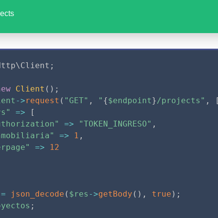
jects
Http
\
Client
;
new
Client
(
)
;
ient
-
>
request
(
"GET"
,
"
{
$endpoint
}
/projects"
,
rs"
=
>
[
uthorization"
=
>
"TOKEN_INGRESO"
,
nmobiliaria"
=
>
1
,
erpage"
=
>
12
=
json_decode
(
$res
-
>
getBody
(
)
,
true
)
;
oyectos
;