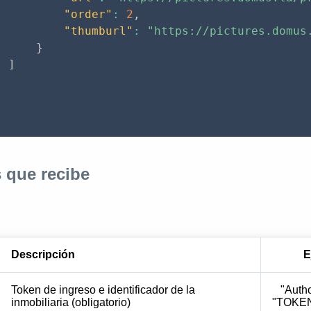
"order"
:
2
,
"thumburl"
:
"https://pictures.domus
}
]
 que recibe
Descripción
E
Token de ingreso e identificador de la
"Autho
inmobiliaria (obligatorio)
"TOKE