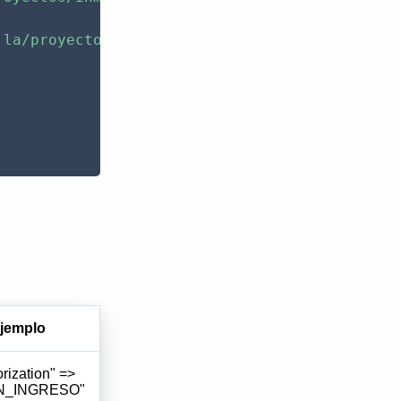
.la/proyectos/inmobiliaria_122/min_2478_2_306
jemplo
rization" =>
N_INGRESO"