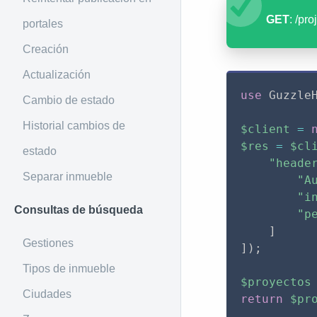
GET
: /pro
portales
Creación
Actualización
use
Guzzle
Cambio de estado
Historial cambios de
$client
=
$res
=
$cl
estado
"heade
Separar inmueble
"A
"i
Consultas de búsqueda
"p
]
Gestiones
]
)
;
Tipos de inmueble
$proyectos
Ciudades
return
$pr