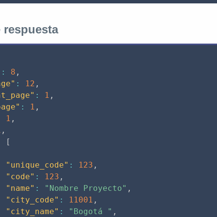
 respuesta
"
:
8
,
age"
:
12
,
nt_page"
:
1
,
page"
:
1
,
:
1
,
1
,
:
[
"unique_code"
:
123
,
"code"
:
123
,
"name"
:
"Nombre Proyecto"
,
"city_code"
:
11001
,
"city_name"
:
"Bogotá "
,