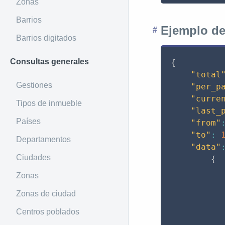
Zonas
Barrios
Ejemplo de
Barrios digitados
Consultas generales
{
"total
Gestiones
"per_p
"curre
Tipos de inmueble
"last_
Países
"from"
"to"
:
Departamentos
"data"
Ciudades
{
Zonas
Zonas de ciudad
Centros poblados