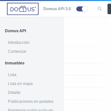
Domus API 3.0
Domus API
Proyectos
Introducción
Comenzar
Introducción
Inmuebles
Ejemplo de uso
Lista
Ejemplo de respuesta
Lista en mapa
Detalle
Parámetros que recibe
Publicaciones en portales
Reintentar publicación en