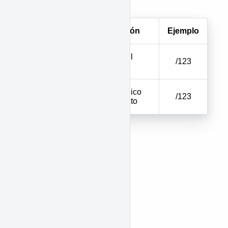
"&city=11001,5001"
Parámetro
Descripción
Ejemplo
Código del
code
/123
proyecto
Código único
unique_code
/123
del proyecto