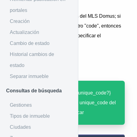
Introducción
portales
Este es el detalle de proyectos del MLS Domus; si
Creación
el proyecto no tiene el parámetro "code", entonces
Actualización
se puede poner el valor 0 y especificar el
Cambio de estado
"unique_code"
Historial cambios de
estado
Ejemplo de uso
Separar inmueble
Consultas de búsqueda
GET
: /projects/{code}/{unique_code?}
[?]: No requerido, es el unique_code del
Gestiones
proyecto para especificar
Tipos de inmueble
Ciudades