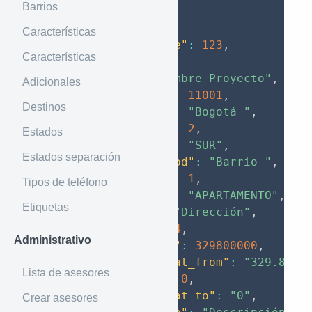
Barrios
{
"data"
:
{
Características
"unique_code"
:
123
,
Características
"code"
:
123
,
"name"
:
"Nombre Proyecto"
,
Adicionales
"city_code"
:
11001
,
Destinos
"city_name"
:
"Bogotá "
,
"zone_code"
:
2
,
Estados
"zone_name"
:
"SUR"
,
Estados separación
"neighborhood"
:
"Barrio "
,
"type_code"
:
1
,
Tipos de teléfono
"type_name"
:
"APARTAMENTO"
,
Etiquetas
"address"
:
"Dirección"
,
"stratum"
:
4
,
Administrativo
"price_from"
:
329800000
,
"price_format_from"
:
"329.800.
Lista de asesores
"price_to"
:
0
,
"price_format_to"
:
"0"
,
Crear asesores