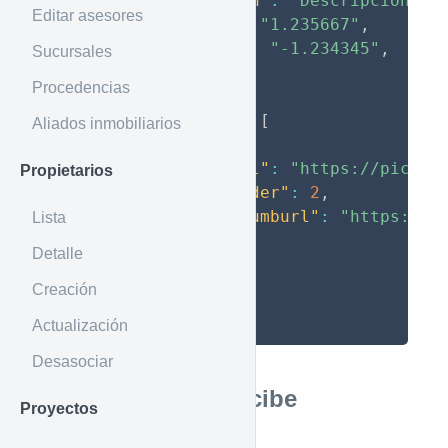
"description"
:
"Descripción de
Editar asesores
"latitude"
:
"1.235667"
,
"longitude"
:
"-1.234345"
,
Sucursales
"status"
:
1
,
Procedencias
"great"
:
0
,
"pictures"
:
[
Aliados inmobiliarios
{
"url"
:
"https://pictur
Propietarios
"order"
:
2
,
"thumburl"
:
"https://p
Lista
}
Detalle
]
}
Creación
}
Actualización
Desasociar
Parámetros que recibe
Proyectos