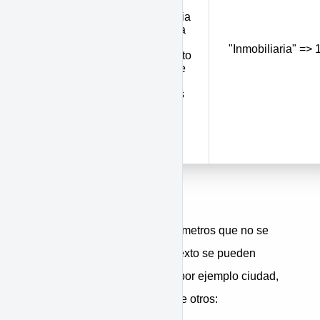
de la
inmobiliaria
si se envía
el valor 1
Inmobiliaria
"Inmobiliaria" => 
(por defecto
0 y solo se
muestran
inmuebles
de la
sucursal
adscrita al
token)
Por URL
En general la mayoría de parámetros que no se
trate de rangos o campos de texto se pueden
buscar con valores múltiples, por ejemplo ciudad,
tipo de inmueble, gestión, entre otros: