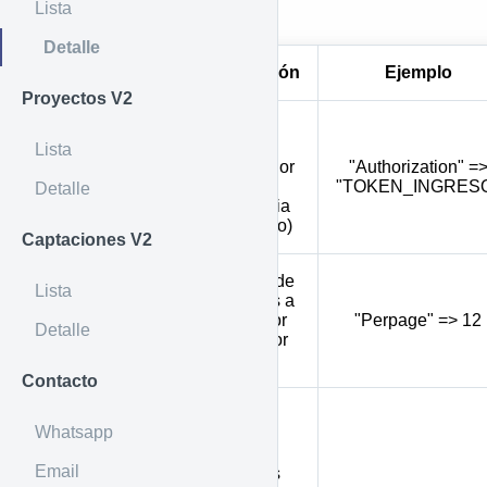
Lista
Por Header
Detalle
Parámetro
Descripción
Ejemplo
Proyectos V2
Token de
ingreso e
Lista
identificador
"Authorization" =
Authorization
de la
"TOKEN_INGRES
Detalle
inmobiliaria
(obligatorio)
Captaciones V2
Cantidad de
Lista
inmuebles a
Perpage
mostrar por
"Perpage" => 12
Detalle
página (por
defecto 1)
Contacto
Permite
Whatsapp
mostrar
todos los
Email
inmuebles