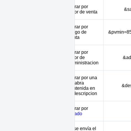
Filtrar por
saleprice
&s
valor de venta
Filtrar por
pvmin - pvmax
rango de
&pvmin=8
venta
Filtrar por
administration
valor de
&ad
administracion
Filtrar por una
palabra
description
&des
contenida en
la descripcion
Filtrar por
status
estado
Si se envía el