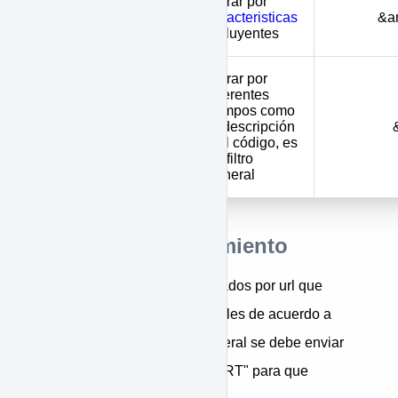
Filtrar por
amenitiesin
caracteristicas
&a
incluyentes
Filtrar por
diferentes
campos como
keyword
al descripción
y el código, es
un filtro
general
Índices de ordenamiento
Son parámetros también enviados por url que
permiten organizar los inmuebles de acuerdo a
diferentes parámetros, en general se debe enviar
como "&order=order&sort=SORT" para que