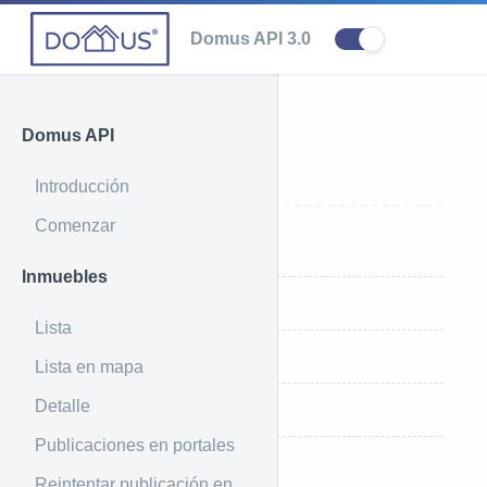
Domus API 3.0
Domus API
Ciudades
Introducción
Comenzar
Introducción
Inmuebles
Ejemplo de uso
Lista
Ejemplo de respuesta
Lista en mapa
Detalle
Parámetros que recibe
Publicaciones en portales
Índices de ordenamiento
Reintentar publicación en