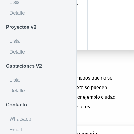
Lista
defecto 0 y
solo se
Detalle
muestran
inmuebles
de la
Proyectos V2
sucursal
adscrita al
Lista
token)
Detalle
Por URL
Captaciones V2
En general la mayoría de parámetros que no se
Lista
trate de rangos o campos de texto se pueden
Detalle
buscar con valores múltiples, por ejemplo ciudad,
Contacto
tipo de inmueble, gestión, entre otros:
"&city=11001,5001"
Whatsapp
Email
Parámetro
Descripción