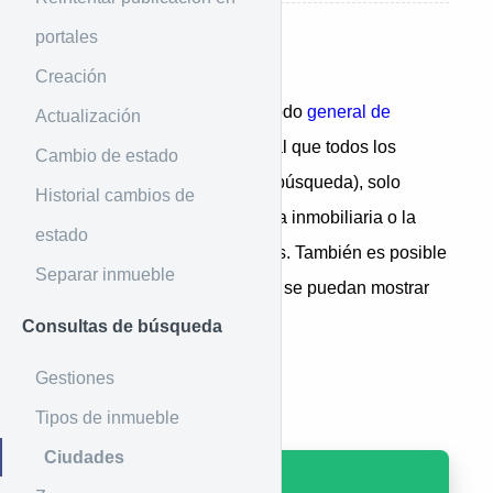
portales
Introducción
Creación
Este método es similar al método
general de
Actualización
ciudades
, sin embargo, al igual que todos los
Cambio de estado
métodos bajo este paraguas (búsqueda), solo
Historial cambios de
muestra las opciones en que la inmobiliaria o la
estado
sucursal cuenta con inmuebles. También es posible
Separar inmueble
hacerle filtros, de manera que, se puedan mostrar
filtros dinámicos.
Consultas de búsqueda
Gestiones
Ejemplo de uso
Tipos de inmueble
Ciudades