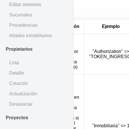
Editar asesores
Por Header
Sucursales
Procedencias
Parámetro
Descripción
Ejemplo
Aliados inmobiliarios
Token de
ingreso e
Propietarios
identificador
"Authorization" =
Authorization
de la
"TOKEN_INGRES
inmobiliaria
Lista
(obligatorio)
Detalle
Permite
Creación
mostrar
todas las
Actualización
gestiones en
que la
Desasociar
inmobiliaria
tiene
Proyectos
inmuebles si
se envía el
Inmobiliaria
"Inmobiliaria" => 
valor 1 (por