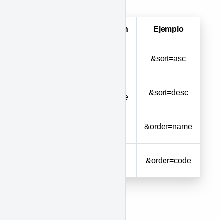
funcione en coherencia
Parámetro
Descripción
Ejemplo
Orden
ASC
&sort=asc
ascendente
Orden
DESC
&sort=desc
descendente
Ordenar por
name
&order=name
nombre
Ordenar por
code
&order=code
código