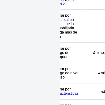
broker
asesor
Filtrar por
sucursal
en
caso que la
branch
inmobiliaria
tenga mas de
una
Filtrar por
minparking -
rango de
&minpa
maxparking
parqueos
Filtrar por
minfloor - maxfloor
rango de nivel
&mi
o piso
Filtrar por
amenities
&a
caracteristicas