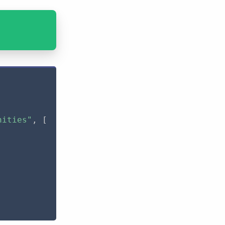
nities"
,
[