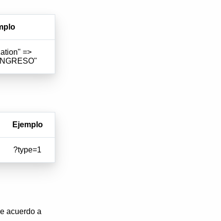
mplo
ation" =>
INGRESO"
Ejemplo
?type=1
de acuerdo a