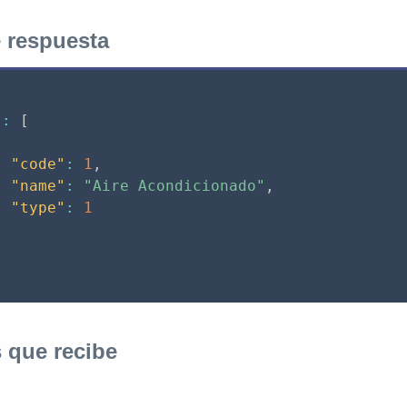
 respuesta
:
[
"code"
:
1
,
"name"
:
"Aire Acondicionado"
,
"type"
:
1
 que recibe