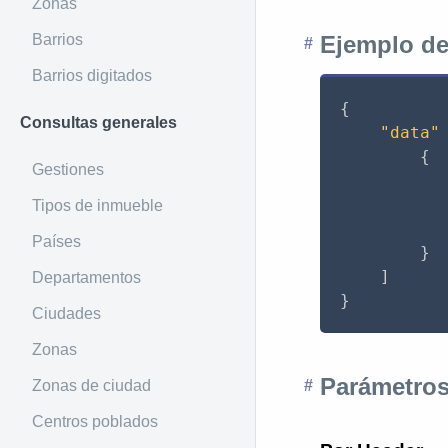
Zonas
Barrios
Ejemplo de
Barrios digitados
{
Consultas generales
"data"
{
Gestiones
Tipos de inmueble
Países
}
]
Departamentos
}
Ciudades
Zonas
Parámetros
Zonas de ciudad
Centros poblados