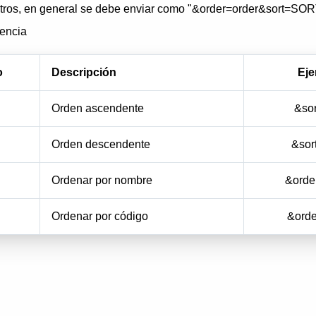
etros, en general se debe enviar como "&order=order&sort=SOR
rencia
o
Descripción
Ej
Orden ascendente
&so
Orden descendente
&sor
Ordenar por nombre
&ord
Ordenar por código
&ord