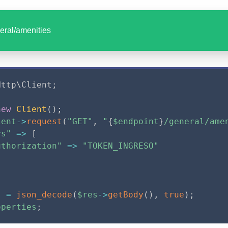
neral/amenities
Http
\
Client
;
new
Client
(
)
;
ient
-
>
request
(
"GET"
,
"
{
$endpoint
}
/general/ame
rs"
=
>
[
uthorization"
=
>
"TOKEN_INGRESO"
s
=
json_decode
(
$res
-
>
getBody
(
)
,
true
)
;
operties
;