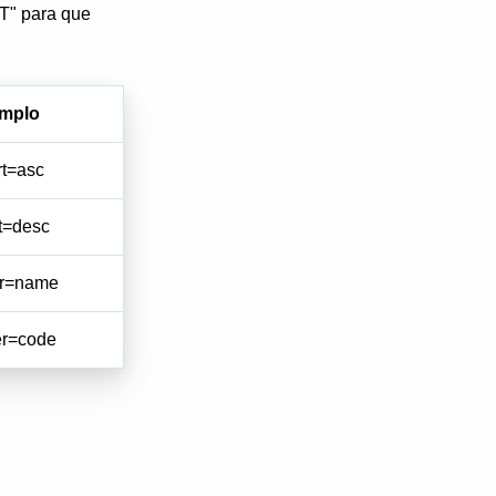
T" para que
emplo
rt=asc
t=desc
er=name
er=code