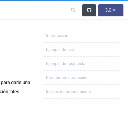
3.0
Introducción
Ejemplo de uso
Ejemplo de respuesta
Parámetros que recibe
 para darle una
ción tales
Índices de ordenamiento