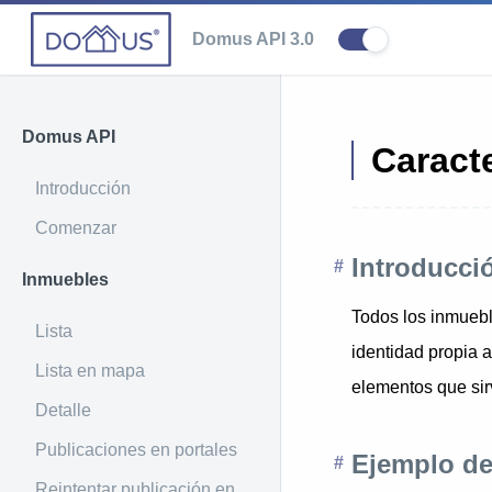
Domus API 3.0
Domus API
Caracte
Introducción
Comenzar
Introducci
Inmuebles
Todos los inmuebl
Lista
identidad propia a
Lista en mapa
elementos que sirv
Detalle
Publicaciones en portales
Ejemplo de
Reintentar publicación en