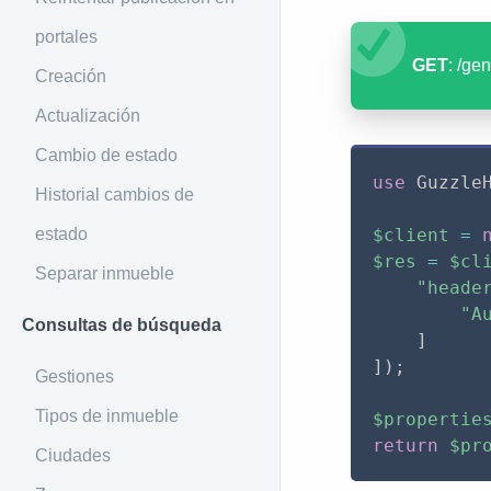
portales
GET
: /ge
Creación
Actualización
Cambio de estado
use
Guzzle
Historial cambios de
estado
$client
=
$res
=
$cl
Separar inmueble
"heade
"A
Consultas de búsqueda
]
]
)
;
Gestiones
Tipos de inmueble
$propertie
return
$pr
Ciudades