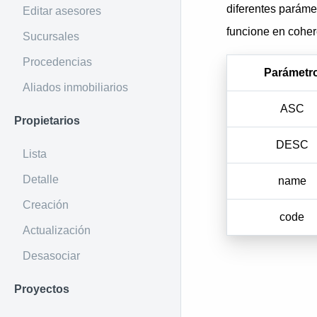
diferentes parám
Editar asesores
funcione en cohe
Sucursales
Procedencias
Parámetr
Aliados inmobiliarios
ASC
Propietarios
DESC
Lista
Detalle
name
Creación
code
Actualización
Desasociar
Proyectos